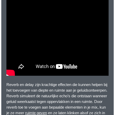
Reverb en delay zijn krachtige effecten die kunnen helpen bij
het toevoegen van diepte en ruimte aan je geluidsontwerpen.
Reverb simuleert de natuurlijke echo’s die ontstaan wanneer
geluid weerkaatst tegen oppervlakken in een ruimte. Door
reverb toe te voegen aan bepaalde elementen in je mix, kun
je ze meer
ruimte geven
en ze laten klinken alsof ze zich in