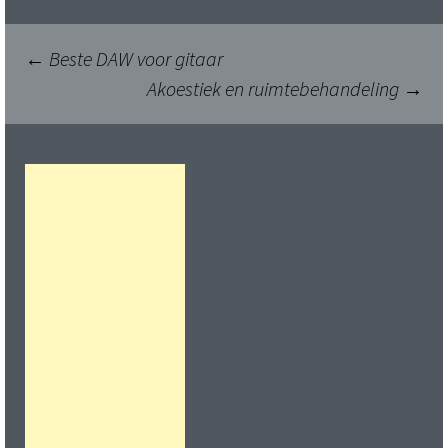
Berichtnavigatie
←
Beste DAW voor gitaar
Akoestiek en ruimtebehandeling
→