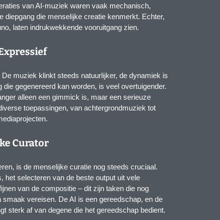
eneraties van AI-muziek waren vaak mechanisch,
le diepgang die menselijke creatie kenmerkt. Echter,
uno, laten indrukwekkende vooruitgang zien.
Expressief
. De muziek klinkt steeds natuurlijker, de dynamiek is
ng die gegenereerd kan worden, is veel overtuigender.
langer alleen een gimmick is, maar een serieuze
 diverse toepassingen, van achtergrondmuziek tot
mediaprojecten.
jke Curator
en, is de menselijke curatie nog steeds cruciaal.
, het selecteren van de beste output uit vele
ijnen van de compositie – dit zijn taken die nog
 en smaak vereisen. De AI is een gereedschap, en de
ngt sterk af van degene die het gereedschap bedient.