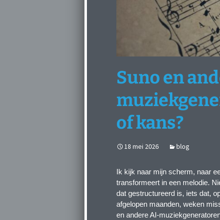
Suno en and
muziekgener
of kans?
18 mei 2026
blog
Ik kijk naar mijn scherm, naar e
transformeert in een melodie. N
dat gestructureerd is, iets dat, 
afgelopen maanden, weken missch
en andere AI-muziekgeneratoren, 