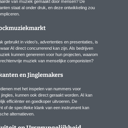
twaarde van muziek gemaakt door mensen? De
anten staat al onder druk, en deze ontwikkeling zou
ompliceren.
Stockmuziekmarkt
gebruikt in video’s, advertenties en presentaties, is
waar AI direct concurrerend kan zijn. Als bedrijven
ziek kunnen genereren voor hun projecten, waarom
 rechtenvrije muziek van menselijke componisten?
kanten en Jinglemakers
rdienen met het inspelen van nummers voor
jingles, kunnen ook direct geraakt worden. AI kan
jk efficiënter en goedkoper uitvoeren. De
t of de specifieke klank van een instrument kan
che alternatieven.
viteit en Ursprungelijkheid