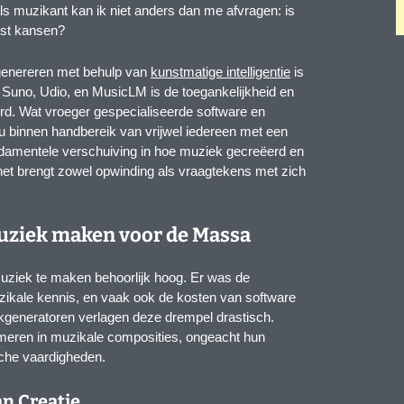
ls muzikant kan ik niet anders dan me afvragen: is
uist kansen?
genereren met behulp van
kunstmatige intelligentie
is
s Suno, Udio, en MusicLM is de toegankelijkheid en
erd. Wat vroeger gespecialiseerde software en
nu binnen handbereik van vrijwel iedereen met een
fundamentele verschuiving in hoe muziek gecreëerd en
t brengt zowel opwinding als vraagtekens met zich
Muziek maken voor de Massa
ziek te maken behoorlijk hoog. Er was de
ikale kennis, en vaak ook de kosten van software
kgeneratoren verlagen deze drempel drastisch.
rmeren in muzikale composities, ongeacht hun
sche vaardigheden.
n Creatie