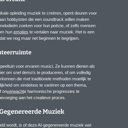
ale opleiding muziek te creëren, opent deuren voor
k aan hobbyisten die een soundtrack willen maken
e melodieën zoeken voor hun poëzie, of zelfs mensen
 om hun
emoties
te vertalen naar muziek. Het is een
 dat we nog maar net beginnen te begrijpen.
teerruimte
peeltuin voor ervaren musici. Ze kunnen dienen als
nier om snel demo’s te produceren, of om volledig
kennen die met traditionele methoden moeilijk te
lijkheid om eindeloos te variëren op een thema,
f on
verwacht
e harmonische progressies te
oevoeging aan het creatieve proces.
I-Gegenereerde Muziek
teld wordt, is of deze AI-gegenereerde muziek wel