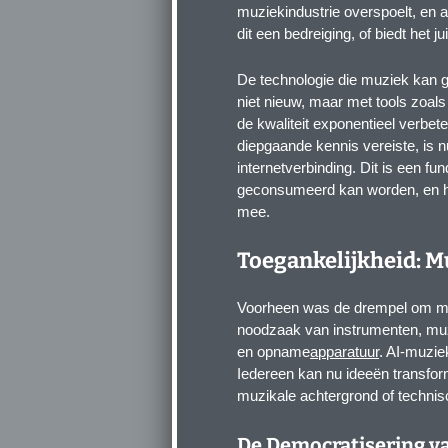
muziekindustrie overspoelt, en a
dit een bedreiging, of biedt het j
De technologie die muziek kan 
niet nieuw, maar met tools zoal
de kwaliteit exponentieel verbet
diepgaande kennis vereiste, is 
internetverbinding. Dit is een 
geconsumeerd kan worden, en he
mee.
Toegankelijkheid: 
Voorheen was de drempel om mu
noodzaak van instrumenten, muz
en opname
apparatuur
. AI-muzie
Iedereen kan nu ideeën transfo
muzikale achtergrond of techni
De Democratisering va