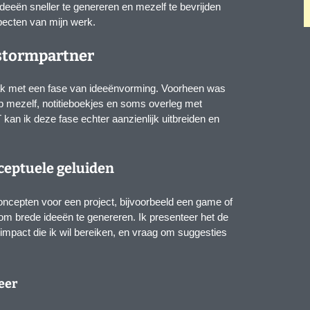
ideeën sneller te genereren en mezelf te bevrijden
specten van mijn werk.
nstormpartner
aak met een fase van ideeënvorming. Voorheen was
op mezelf, notitieboekjes en soms overleg met
kan ik deze fase echter aanzienlijk uitbreiden en
ceptuele geluiden
oncepten voor een project, bijvoorbeeld een game of
om brede ideeën te genereren. Ik presenteer het de
 impact die ik wil bereiken, en vraag om suggesties
feer