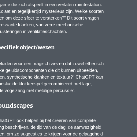
game die zich afspeelt in een verlaten ruimtestation.
aat en tegelijkertijd mysterieus zijn. Welke soorten
n om deze sfeer te versterken?” Dit soort vragen
interessante klanken, van verre mechanische
luisteringen in ventilatieschachten.
specifiek object/wezen
geluiden voor een magisch wezen dat zowel etherisch
lijke geluidscomponenten die dit kunnen uitbeelden,
ten, synthetische klanken en textuur?” ChatGPT kan
anslucide klokkenspel gecombineerd met lage,
de vogelzang met metalige percussie”.
soundscapes
hatGPT ook helpen bij het creëren van complete
 beschrijven, de tijd van de dag, de aanwezigheid
n, om zo suggesties te krijgen voor de gelaagdheid