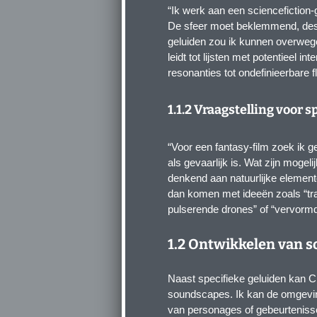
“Ik werk aan een sciencefiction-
De sfeer moet beklemmend, desol
geluiden zou ik kunnen overwege
leidt tot lijsten met potentieel 
resonanties tot ondefinieerbare f
1.1.2 Vraagstelling voor 
“Voor een fantasy-film zoek ik 
als gevaarlijk is. Wat zijn moge
denkend aan natuurlijke elemen
dan komen met ideeën zoals “tr
pulserende drones” of “vervorm
1.2 Ontwikkelen van 
Naast specifieke geluiden kan C
soundscapes. Ik kan de omgeving
van personages of gebeurtenisse