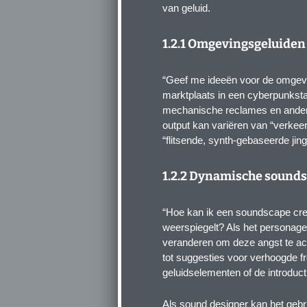
van geluid.
1.2.1 Omgevingsgeluiden
“Geef me ideeën voor de omgevi
marktplaats in een cyberpunkst
mechanische reclames en andere
output kan variëren van “verkee
“flitsende, synth-gebaseerde jin
1.2.2 Dynamische sound
“Hoe kan ik een soundscape cr
weerspiegelt? Als het personage
veranderen om deze angst te acce
tot suggesties voor verhoogde f
geluidselementen of de introduc
Als sound designer kan het gebr