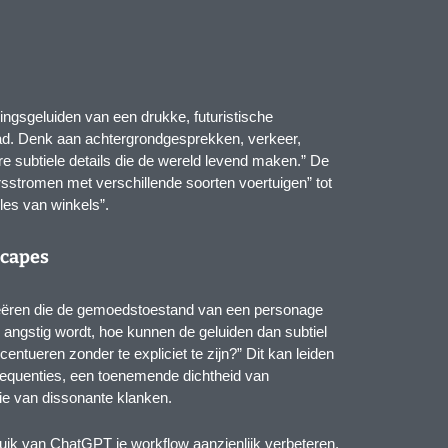
ngsgeluiden van een drukke, futuristische
ad. Denk aan achtergrondgesprekken, verkeer,
 subtiele details die de wereld levend maken.” De
rsstromen met verschillende soorten voertuigen” tot
gles van winkels”.
scapes
eëren die de gemoedstoestand van een personage
 angstig wordt, hoe kunnen de geluiden dan subtiel
ntueren zonder te expliciet te zijn?” Dit kan leiden
requenties, een toenemende dichtheid van
tie van dissonante klanken.
uik van ChatGPT je workflow aanzienlijk verbeteren,