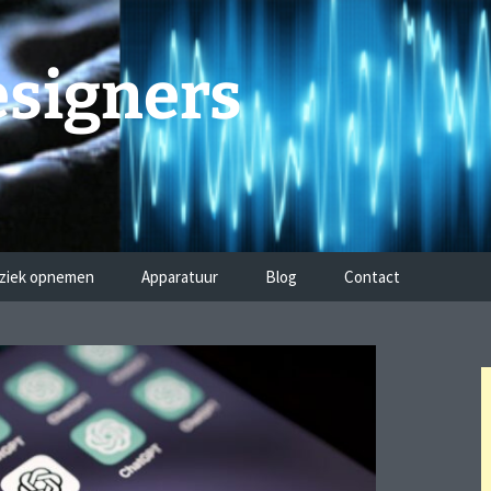
signers
ziek opnemen
Apparatuur
Blog
Contact