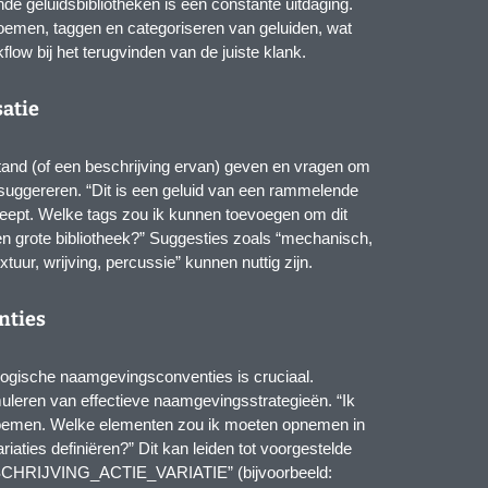
de geluidsbibliotheken is een constante uitdaging.
oemen, taggen en categoriseren van geluiden, wat
kflow bij het terugvinden van de juiste klank.
satie
and (of een beschrijving ervan) geven en vragen om
 suggereren. “Dit is een geluid van een rammelende
sleept. Welke tags zou ik kunnen toevoegen om dit
en grote bibliotheek?” Suggesties zoals “mechanisch,
extuur, wrijving, percussie” kunnen nuttig zijn.
nties
logische naamgevingsconventies is cruciaal.
uleren van effectieve naamgevingsstrategieën. “Ik
noemen. Welke elementen zou ik moeten opnemen in
iaties definiëren?” Dit kan leiden tot voorgestelde
SCHRIJVING_ACTIE_VARIATIE” (bijvoorbeeld: