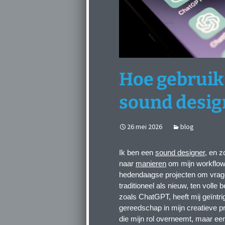
Hoe gebruik 
sound desig
26 mei 2026
blog
Ik ben een
sound designer
, en z
naar
manieren
om mijn workflow 
hedendaagse projecten om vrage
traditioneel als nieuw, ten voll
zoals ChatGPT, heeft mij geïntri
gereedschap in mijn creatieve pro
die mijn rol overneemt, maar eer