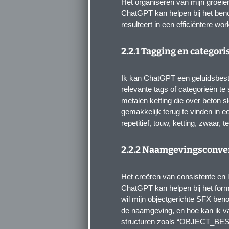
Het organiseren van mijn groeien
ChatGPT kan helpen bij het ben
resulteert in een efficiëntere wor
2.2.1 Tagging en categori
Ik kan ChatGPT een geluidsbest
relevante tags of categorieën te
metalen ketting die over beton 
gemakkelijk terug te vinden in e
repetitief, touw, ketting, zwaar, t
2.2.2 Naamgevingsconve
Het creëren van consistente en 
ChatGPT kan helpen bij het form
wil mijn objectgerichte SFX be
de naamgeving, en hoe kan ik var
structuren zoals “OBJECT_BE