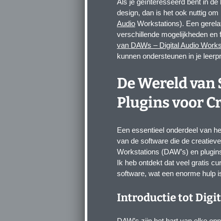
Als je geïnteresseerd bent in de
design, dan is het ook nuttig o
Audio
Workstations). Een gerelate
verschillende mogelijkheden en 
van DAWs – Digital Audio Works
kunnen ondersteunen in je leerp
De Wereld van 
Plugins voor Cr
Een essentieel onderdeel van he
van de software die de creatiev
Workstations (DAW’s) en plugins z
Ik heb ontdekt dat veel gratis c
software, wat een enorme hulp i
Introductie tot Dig
DAW’s zijn het hart van elke opn