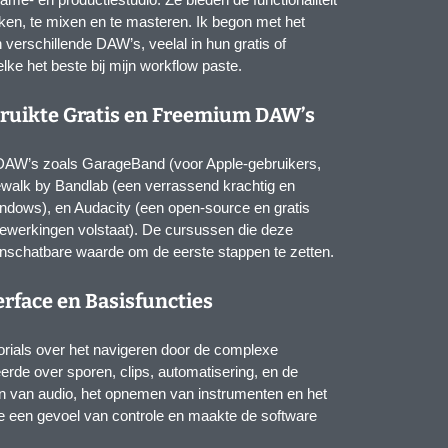
en, te mixen en te masteren. Ik begon met het
verschillende DAW’s, veelal in hun gratis of
lke het beste bij mijn workflow paste.
bruikte Gratis en Freemium DAW’s
 DAW’s zoals GarageBand (voor Apple-gebruikers,
ewalk by Bandlab (een verrassend krachtig en
 Windows), en Audacity (een open-source en gratis
sbewerkingen volstaat). De cursussen die deze
onschatbare waarde om de eerste stappen te zetten.
erface en Basisfuncties
rials over het navigeren door de complexe
erde over sporen, clips, automatisering, en de
en van audio, het opnemen van instrumenten en het
e een gevoel van controle en maakte de software