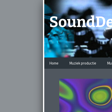
Ga
naar
de
SoundDe
inhoud
Home
Muziek productie
Mu