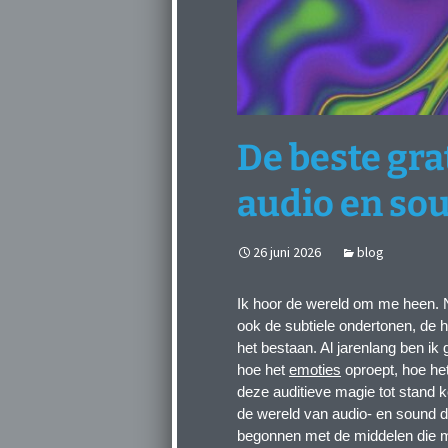
De beste gra
audio en so
26 juni 2026
blog
Ik hoor de wereld om me heen. 
ook de subtiele ondertonen, de h
het bestaan. Al jarenlang ben ik 
hoe het
emoties
oproept, hoe he
deze auditieve magie tot stand 
de wereld van audio- en sound de
begonnen met de middelen die mi