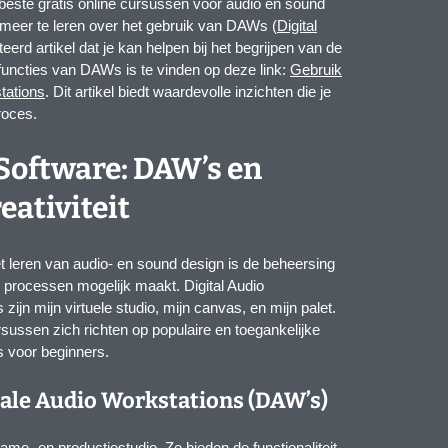
 beste gratis online cursussen voor audio en sound
m meer te leren over het gebruik van DAWs (
Digital
erd artikel dat je kan helpen bij het begrijpen van de
functies van DAWs is te vinden op deze link:
Gebruik
tations
. Dit artikel biedt waardevolle inzichten die je
roces.
Software: DAW’s en
eativiteit
t leren van audio- en sound design is de beheersing
e processen mogelijk maakt. Digital Audio
ijn mijn virtuele studio, mijn canvas, en mijn palet.
ursussen zich richten op populaire en toegankelijke
s voor beginners.
itale Audio Workstations (DAW’s)
ame- en productiestudio. Ze bieden de functionaliteit